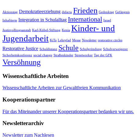
Frieden
Demokratieerziehung
Aktionstag
didacta
Gedenktag
Gefängnis
International
Integration in Schulalltag
Inhaftierte
Israel
Kinder- und
Justizvollzugsanstalt
Karl-Kübel-Stiftung
Kenia
Jugendarbeit
KiTa
Lehrpfad
Messe
Newsletter
restorative circles
Schule
Restorative Justice
Schuldistanz
Schulgründung
Schulverweigerer
Sicherheitskonferenz
social change
Straßenkinder
Streetworker
Tag der GFK
Versöhnung
Wissenschaftliche Arbeiten
Wissenschaftliche Arbeiten zur Gewaltfreien Kommunikation
Kooperationspartner
Für das Miteinander unserer Kooperationspartner bedanken wir uns.
Newsletterarchiv
Newsletter zum Nachlesen