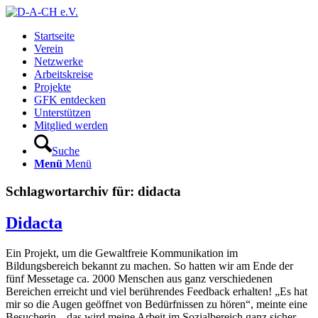
Startseite
Verein
Netzwerke
Arbeitskreise
Projekte
GFK entdecken
Unterstützen
Mitglied werden
Suche
Menü
Menü
Schlagwortarchiv für:
didacta
Didacta
Ein Projekt, um die Gewaltfreie Kommunikation im
Bildungsbereich bekannt zu machen. So hatten wir am Ende der
fünf Messetage ca. 2000 Menschen aus ganz verschiedenen
Bereichen erreicht und viel berührendes Feedback erhalten! „Es hat
mir so die Augen geöffnet von Bedürfnissen zu hören“, meinte eine
Besucherin, „das wird meine Arbeit im Sozialbereich ganz sicher