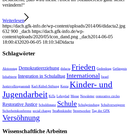
verändern!“
Weiterlesen
https://dach.gfk-info.de/wp-content/uploads/2014/06/didacta2.jpg
632
900
_dach
https://dach.gfk-info.de/wp-
content/uploads/2020/05/icon_dand.png
_dach
2014-06-05
18:00:43
2020-06-05 18:10:34
Didacta
Schlagwörter
Frieden
Demokratieerziehung
Aktionstag
didacta
Gedenktag
Gefängnis
International
Integration in Schulalltag
Inhaftierte
Israel
Kinder- und
Justizvollzugsanstalt
Karl-Kübel-Stiftung
Kenia
Jugendarbeit
KiTa
Lehrpfad
Messe
Newsletter
restorative circles
Schule
Restorative Justice
Schuldistanz
Schulgründung
Schulverweigerer
Sicherheitskonferenz
social change
Straßenkinder
Streetworker
Tag der GFK
Versöhnung
Wissenschaftliche Arbeiten