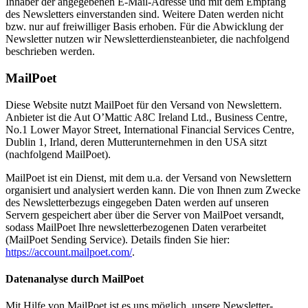
Inhaber der angegebenen E-Mail-Adresse und mit dem Empfang
des Newsletters einverstanden sind. Weitere Daten werden nicht
bzw. nur auf freiwilliger Basis erhoben. Für die Abwicklung der
Newsletter nutzen wir Newsletterdiensteanbieter, die nachfolgend
beschrieben werden.
MailPoet
Diese Website nutzt MailPoet für den Versand von Newslettern.
Anbieter ist die Aut O’Mattic A8C Ireland Ltd., Business Centre,
No.1 Lower Mayor Street, International Financial Services Centre,
Dublin 1, Irland, deren Mutterunternehmen in den USA sitzt
(nachfolgend MailPoet).
MailPoet ist ein Dienst, mit dem u.a. der Versand von Newslettern
organisiert und analysiert werden kann. Die von Ihnen zum Zwecke
des Newsletterbezugs eingegeben Daten werden auf unseren
Servern gespeichert aber über die Server von MailPoet versandt,
sodass MailPoet Ihre newsletterbezogenen Daten verarbeitet
(MailPoet Sending Service). Details finden Sie hier:
https://account.mailpoet.com/
.
Datenanalyse durch MailPoet
Mit Hilfe von MailPoet ist es uns möglich, unsere Newsletter-