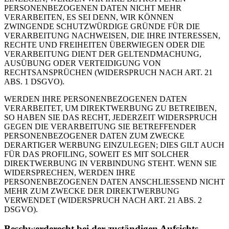
PERSONENBEZOGENEN DATEN NICHT MEHR
VERARBEITEN, ES SEI DENN, WIR KÖNNEN
ZWINGENDE SCHUTZWÜRDIGE GRÜNDE FÜR DIE
VERARBEITUNG NACHWEISEN, DIE IHRE INTERESSEN,
RECHTE UND FREIHEITEN ÜBERWIEGEN ODER DIE
VERARBEITUNG DIENT DER GELTENDMACHUNG,
AUSÜBUNG ODER VERTEIDIGUNG VON
RECHTSANSPRÜCHEN (WIDERSPRUCH NACH ART. 21
ABS. 1 DSGVO).
WERDEN IHRE PERSONENBEZOGENEN DATEN
VERARBEITET, UM DIREKTWERBUNG ZU BETREIBEN,
SO HABEN SIE DAS RECHT, JEDERZEIT WIDERSPRUCH
GEGEN DIE VERARBEITUNG SIE BETREFFENDER
PERSONENBEZOGENER DATEN ZUM ZWECKE
DERARTIGER WERBUNG EINZULEGEN; DIES GILT AUCH
FÜR DAS PROFILING, SOWEIT ES MIT SOLCHER
DIREKTWERBUNG IN VERBINDUNG STEHT. WENN SIE
WIDERSPRECHEN, WERDEN IHRE
PERSONENBEZOGENEN DATEN ANSCHLIESSEND NICHT
MEHR ZUM ZWECKE DER DIREKTWERBUNG
VERWENDET (WIDERSPRUCH NACH ART. 21 ABS. 2
DSGVO).
Beschwerde­recht bei der zuständigen Aufsichts­