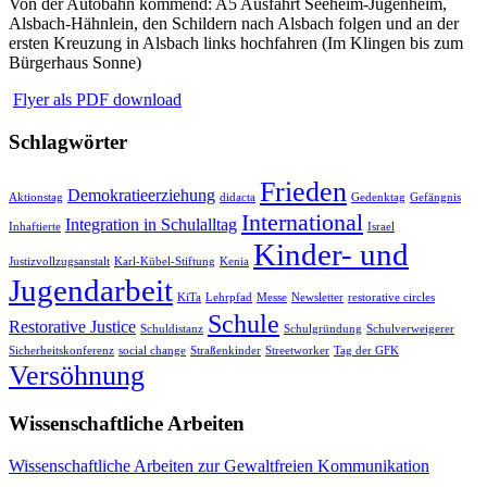
Von der Autobahn kommend: A5 Ausfahrt Seeheim-Jugenheim,
Alsbach-Hähnlein, den Schildern nach Alsbach folgen und an der
ersten Kreuzung in Alsbach links hochfahren (Im Klingen bis zum
Bürgerhaus Sonne)
Flyer als PDF download
Schlagwörter
Frieden
Demokratieerziehung
Aktionstag
didacta
Gedenktag
Gefängnis
International
Integration in Schulalltag
Inhaftierte
Israel
Kinder- und
Justizvollzugsanstalt
Karl-Kübel-Stiftung
Kenia
Jugendarbeit
KiTa
Lehrpfad
Messe
Newsletter
restorative circles
Schule
Restorative Justice
Schuldistanz
Schulgründung
Schulverweigerer
Sicherheitskonferenz
social change
Straßenkinder
Streetworker
Tag der GFK
Versöhnung
Wissenschaftliche Arbeiten
Wissenschaftliche Arbeiten zur Gewaltfreien Kommunikation