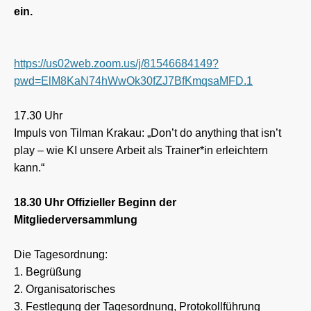
ein.
https://us02web.zoom.us/j/81546684149?
pwd=ElM8KaN74hWwOk30fZJ7BfKmqsaMFD.1
17.30 Uhr
Impuls von Tilman Krakau: „Don’t do anything that isn’t
play – wie KI unsere Arbeit als Trainer*in erleichtern
kann.“
18.30 Uhr
Offizieller Beginn der
Mitgliederversammlung
Die Tagesordnung:
1. Begrüßung
2. Organisatorisches
3. Festlegung der Tagesordnung, Protokollführung