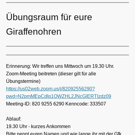
Übungsraum für eure
Giraffenohren
Erinnerung: Wir treffen uns Mittwoch um 19.30 Uhr.
Zoom-Meeting beitreten (dieser gilt für alle
Übungstermine)
https://us02web.zoom.us/j/82092556290?
pwd=N2pmMEpCdlp1OWZHL2JNcGlERTIzdz09
Meeting-ID: 820 9255 6290 Kenncode: 333507
Ablauf:
19.30 Uhr - kurzes Ankommen
Bitte nennt euren Namen und wie lange ihr mit der Gfk